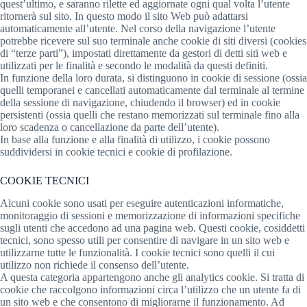
quest’ultimo, e saranno rilette ed aggiornate ogni qual volta l’utente
ritornerà sul sito. In questo modo il sito Web può adattarsi
automaticamente all’utente. Nel corso della navigazione l’utente
potrebbe ricevere sul suo terminale anche cookie di siti diversi (cookies
di “terze parti”), impostati direttamente da gestori di detti siti web e
utilizzati per le finalità e secondo le modalità da questi definiti.
In funzione della loro durata, si distinguono in cookie di sessione (ossia
quelli temporanei e cancellati automaticamente dal terminale al termine
della sessione di navigazione, chiudendo il browser) ed in cookie
persistenti (ossia quelli che restano memorizzati sul terminale fino alla
loro scadenza o cancellazione da parte dell’utente).
In base alla funzione e alla finalità di utilizzo, i cookie possono
suddividersi in cookie tecnici e cookie di profilazione.
COOKIE TECNICI
Alcuni cookie sono usati per eseguire autenticazioni informatiche,
monitoraggio di sessioni e memorizzazione di informazioni specifiche
sugli utenti che accedono ad una pagina web. Questi cookie, cosiddetti
tecnici, sono spesso utili per consentire di navigare in un sito web e
utilizzarne tutte le funzionalità. I cookie tecnici sono quelli il cui
utilizzo non richiede il consenso dell’utente.
A questa categoria appartengono anche gli analytics cookie. Si tratta di
cookie che raccolgono informazioni circa l’utilizzo che un utente fa di
un sito web e che consentono di migliorarne il funzionamento. Ad