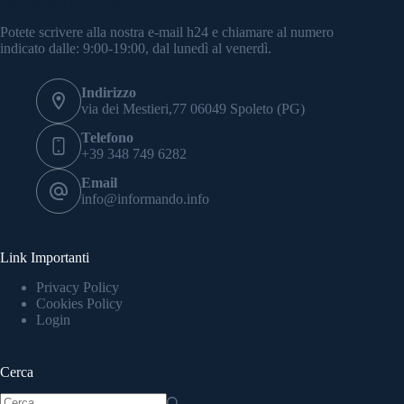
Informazioni di Contatto
Potete scrivere alla nostra e-mail h24 e chiamare al numero
indicato dalle: 9:00-19:00, dal lunedì al venerdì.
Indirizzo
via dei Mestieri,77 06049 Spoleto (PG)
Telefono
+39 348 749 6282
Email
info@informando.info
Link Importanti
Privacy Policy
Cookies Policy
Login
Cerca