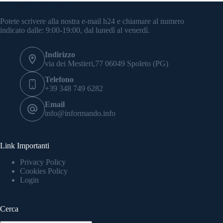
Informazioni di Contatto
Potete scrivere alla nostra e-mail h24 e chiamare al numero
indicato dalle: 9:00-19:00, dal lunedì al venerdì.
Indirizzo
via dei Mestieri,77 06049 Spoleto (PG)
Telefono
+39 348 749 6282
Email
info@informando.info
Link Importanti
Privacy Policy
Cookies Policy
Login
Cerca