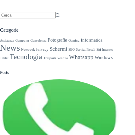
Nessun
risultato
Categorie
Fotografia
Informatica
Assistenza
Computer
Consulenza
Gaming
News
Schermi
Privacy
Notebook
SEO
Servizi Fiscali
Siti Internet
Tecnologia
Whatsapp
Windows
Tablet
Trasporti
Vendita
Posts