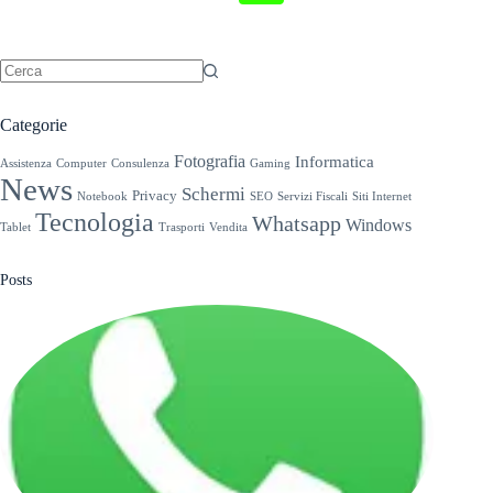
Nessun
risultato
Categorie
Fotografia
Informatica
Assistenza
Computer
Consulenza
Gaming
News
Schermi
Privacy
Notebook
SEO
Servizi Fiscali
Siti Internet
Tecnologia
Whatsapp
Windows
Tablet
Trasporti
Vendita
Posts