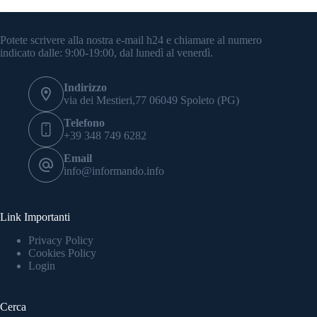
Informazioni di Contatto
Potete scrivere alla nostra e-mail h24 e chiamare al numero
indicato dalle: 9:00-19:00, dal lunedì al venerdì.
Indirizzo
via dei Mestieri,77 06049 Spoleto (PG)
Telefono
+39 348 749 6282
Email
info@informando.info
Link Importanti
Privacy Policy
Cookies Policy
Login
Cerca