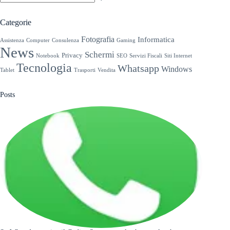
Nessun
risultato
Categorie
Fotografia
Informatica
Assistenza
Computer
Consulenza
Gaming
News
Schermi
Privacy
Notebook
SEO
Servizi Fiscali
Siti Internet
Tecnologia
Whatsapp
Windows
Tablet
Trasporti
Vendita
Posts