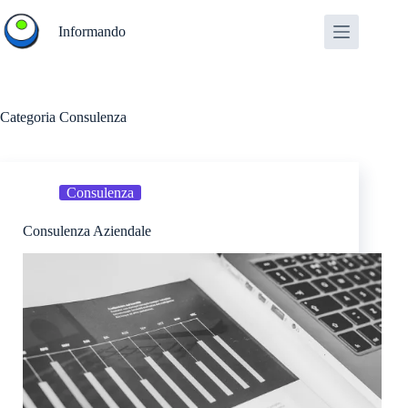
Salta
al
Informando
contenuto
Categoria
Consulenza
Consulenza
Consulenza Aziendale