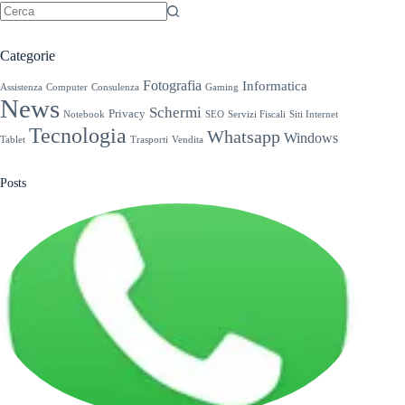
Nessun
risultato
Categorie
Fotografia
Informatica
Assistenza
Computer
Consulenza
Gaming
News
Schermi
Privacy
Notebook
SEO
Servizi Fiscali
Siti Internet
Tecnologia
Whatsapp
Windows
Tablet
Trasporti
Vendita
Posts