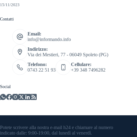
15/11/2023
Contatti
Email:
info@informando.info
Indirizzo:
Via dei Mestieri, 77 - 06049 Spoleto (PG)
Telefono:
Cellulare:
0743 22 51 93
+39 348 7496282
Social
Informazioni di Contatto
Potete scrivere alla nostra e-mail h24 e chiamare al numero
indicato dalle: 9:00-19:00, dal lunedì al venerdì.