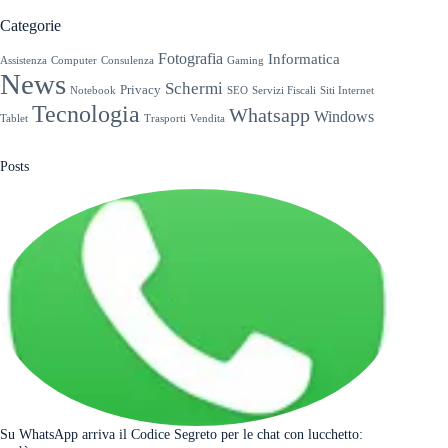
risultato
Categorie
Fotografia
Informatica
Assistenza
Computer
Consulenza
Gaming
News
Schermi
Privacy
Notebook
SEO
Servizi Fiscali
Siti Internet
Tecnologia
Whatsapp
Windows
Tablet
Trasporti
Vendita
Posts
Su WhatsApp arriva il Codice Segreto per le chat con lucchetto: