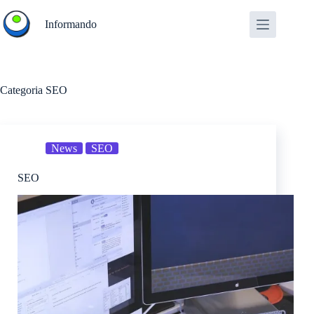
Salta
al
Informando
contenuto
Categoria
SEO
News
SEO
SEO