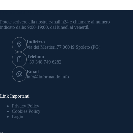
Informazioni di Contatto
Potete scrivere alla nostra e-mail h24 e chiamare al numero
indicato dalle: 9:00-19:00, dal lunedì al venerdì.
Indirizzo
via dei Mestieri,77 06049 Spoleto (PG)
Telefono
+39 348 749 6282
Email
info@informando.info
Link Importanti
Privacy Policy
Cookies Policy
Login