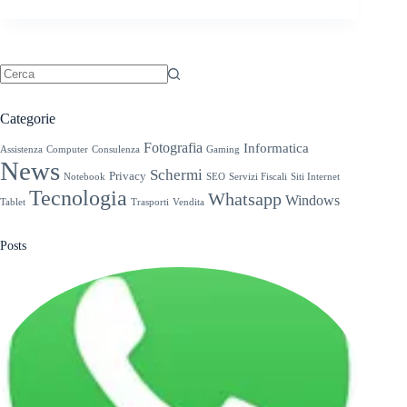
Nessun
risultato
Categorie
Fotografia
Informatica
Assistenza
Computer
Consulenza
Gaming
News
Schermi
Privacy
Notebook
SEO
Servizi Fiscali
Siti Internet
Tecnologia
Whatsapp
Windows
Tablet
Trasporti
Vendita
Posts