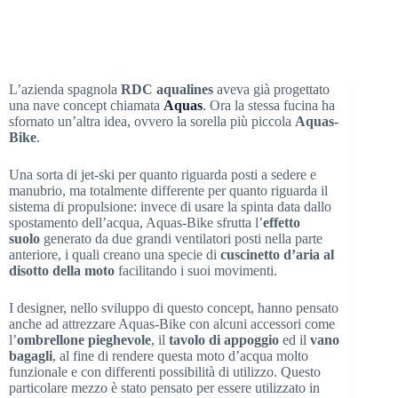
L’azienda spagnola
RDC aqualines
aveva già progettato
una nave concept chiamata
Aquas
. Ora la stessa fucina ha
sfornato un’altra idea, ovvero la sorella più piccola
Aquas-
Bike
.
Una sorta di jet-ski per quanto riguarda posti a sedere e
manubrio, ma totalmente differente per quanto riguarda il
sistema di propulsione: invece di usare la spinta data dallo
spostamento dell’acqua, Aquas-Bike sfrutta l’
effetto
suolo
generato da due grandi ventilatori posti nella parte
anteriore, i quali creano una specie di
cuscinetto d’aria al
disotto della moto
facilitando i suoi movimenti.
I designer, nello sviluppo di questo concept, hanno pensato
anche ad attrezzare Aquas-Bike con alcuni accessori come
l’
ombrellone pieghevole
, il
tavolo di appoggio
ed il
vano
bagagli
, al fine di rendere questa moto d’acqua molto
funzionale e con differenti possibilità di utilizzo. Questo
particolare mezzo è stato pensato per essere utilizzato in