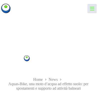
Salta
al
Informando
contenuto
Aquas-Bike, una moto d’acqua ad effetto suolo: per
spostamenti e supporto ad attività balneari
Informando
10/09/2021
News
,
Tecnologia
Home
News
Aquas-Bike, una moto d’acqua ad effetto suolo: per
spostamenti e supporto ad attività balneari