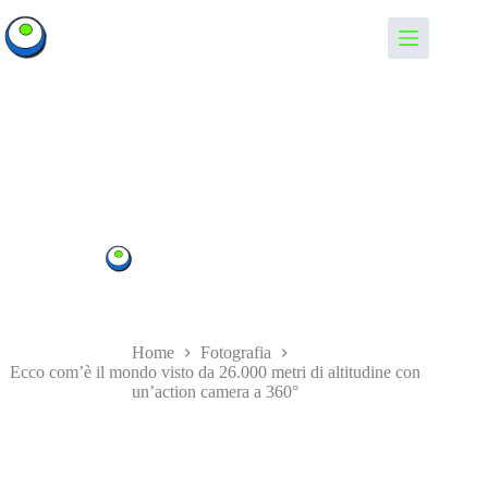
Salta
al
Informando
contenuto
Ecco com’è il mondo visto da 26.000 metri di altitudine con
un’action camera a 360°
Informando
29/04/2022
Fotografia
,
News
Home
Fotografia
Ecco com’è il mondo visto da 26.000 metri di altitudine con
un’action camera a 360°