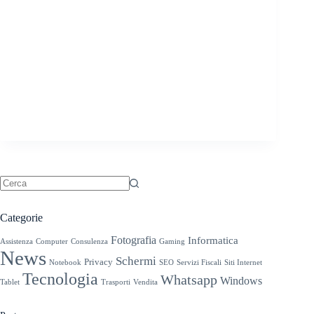
Nessun
risultato
Categorie
Fotografia
Informatica
Assistenza
Computer
Consulenza
Gaming
News
Schermi
Privacy
Notebook
SEO
Servizi Fiscali
Siti Internet
Tecnologia
Whatsapp
Windows
Tablet
Trasporti
Vendita