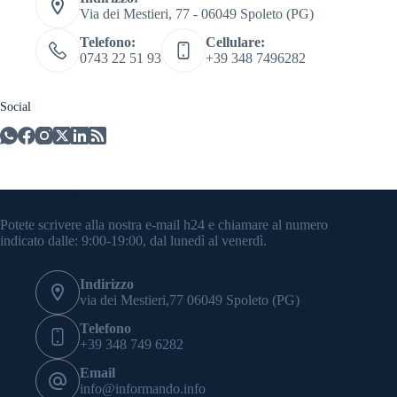
Via dei Mestieri, 77 - 06049 Spoleto (PG)
Telefono:
Cellulare:
0743 22 51 93
+39 348 7496282
Social
Informazioni di Contatto
Potete scrivere alla nostra e-mail h24 e chiamare al numero
indicato dalle: 9:00-19:00, dal lunedì al venerdì.
Indirizzo
via dei Mestieri,77 06049 Spoleto (PG)
Telefono
+39 348 749 6282
Email
info@informando.info