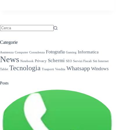
Nessun
risultato
Categorie
Fotografia
Informatica
Assistenza
Computer
Consulenza
Gaming
News
Schermi
Privacy
Notebook
SEO
Servizi Fiscali
Siti Internet
Tecnologia
Whatsapp
Windows
Tablet
Trasporti
Vendita
Posts