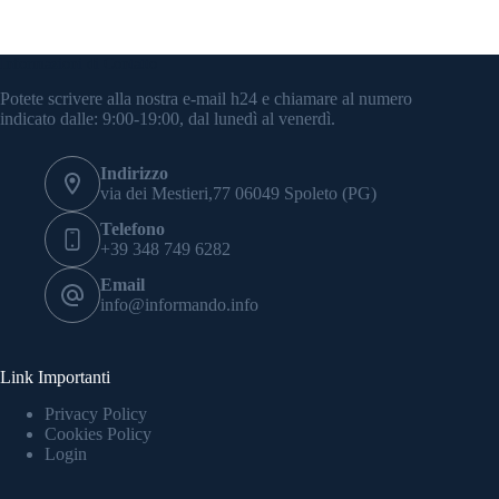
Informazioni di Contatto
Potete scrivere alla nostra e-mail h24 e chiamare al numero
indicato dalle: 9:00-19:00, dal lunedì al venerdì.
Indirizzo
via dei Mestieri,77 06049 Spoleto (PG)
Telefono
+39 348 749 6282
Email
info@informando.info
Link Importanti
Privacy Policy
Cookies Policy
Login