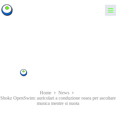
Salta
al
Informando
contenuto
Shokz OpenSwim: auricolari a conduzione ossea per ascoltare
musica mentre si nuota
Informando
06/05/2022
News
Home
News
Shokz OpenSwim: auricolari a conduzione ossea per ascoltare
musica mentre si nuota