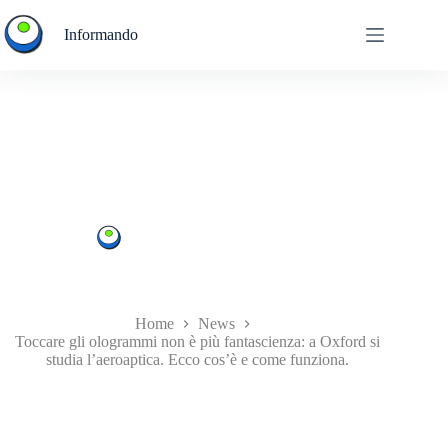
Salta
al
Informando
contenuto
Toccare gli ologrammi non è più fantascienza: a Oxford si
studia l’aeroaptica. Ecco cos’è e come funziona.
Informando
24/09/2021
News
,
Tecnologia
Home
News
Toccare gli ologrammi non è più fantascienza: a Oxford si
studia l’aeroaptica. Ecco cos’è e come funziona.