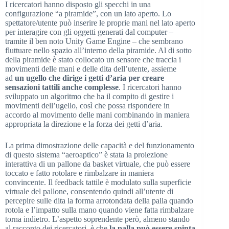
I ricercatori hanno disposto gli specchi in una
configurazione “a piramide”, con un lato aperto. Lo
spettatore/utente può inserire le proprie mani nel lato aperto
per interagire con gli oggetti generati dal computer –
tramite il ben noto Unity Game Engine – che sembrano
fluttuare nello spazio all’interno della piramide. Al di sotto
della piramide è stato collocato un sensore che traccia i
movimenti delle mani e delle dita dell’utente, assieme
ad
un ugello che dirige i getti d’aria per creare
sensazioni tattili anche complesse
. I ricercatori hanno
sviluppato un algoritmo che ha il compito di gestire i
movimenti dell’ugello, così che possa rispondere in
accordo al movimento delle mani combinando in maniera
appropriata la direzione e la forza dei getti d’aria.
La prima dimostrazione delle capacità e del funzionamento
di questo sistema “aeroaptico” è stata la proiezione
interattiva di un pallone da basket virtuale, che può essere
toccato e fatto rotolare e rimbalzare in maniera
convincente. Il feedback tattile è modulato sulla superficie
virtuale del pallone, consentendo quindi all’utente di
percepire sulle dita la forma arrotondata della palla quando
rotola e l’impatto sulla mano quando viene fatta rimbalzare
torna indietro. L’aspetto soprendente però, almeno stando
al racconto dei ricercatori, è che
la palla può essere spinta