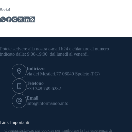
Social
Informazioni di Contatto
Potete scrivere alla nostra e-mail h24 e chiamare al numero
indicato dalle: 9:00-19:00, dal lunedì al venerdì.
Indirizzo
via dei Mestieri,77 06049 Spoleto (PG)
Telefono
+39 348 749 6282
Email
info@informando.info
Link Importanti
Questo sito fa uso dei cookies per migliorare la tua esperienza di