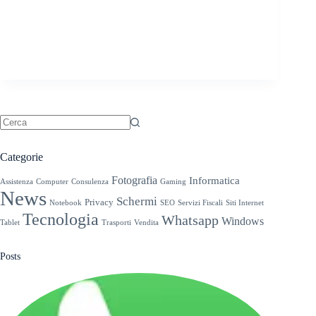
Nessun
risultato
Categorie
Fotografia
Informatica
Assistenza
Computer
Consulenza
Gaming
News
Schermi
Privacy
Notebook
SEO
Servizi Fiscali
Siti Internet
Tecnologia
Whatsapp
Windows
Tablet
Trasporti
Vendita
Posts