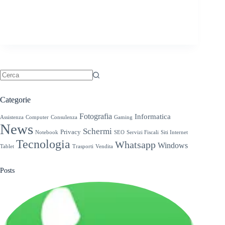
Nessun
risultato
Categorie
Fotografia
Informatica
Assistenza
Computer
Consulenza
Gaming
News
Schermi
Privacy
Notebook
SEO
Servizi Fiscali
Siti Internet
Tecnologia
Whatsapp
Windows
Tablet
Trasporti
Vendita
Posts