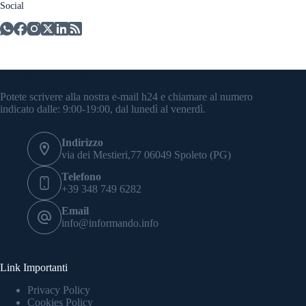
Social
Informazioni di Contatto
Potete scrivere alla nostra e-mail h24 e chiamare al numero
indicato dalle: 9:00-19:00, dal lunedì al venerdì.
Indirizzo
via dei Mestieri,77 06049 Spoleto (PG)
Telefono
+39 348 749 6282
Email
info@informando.info
Link Importanti
Privacy Policy
Cookies Policy