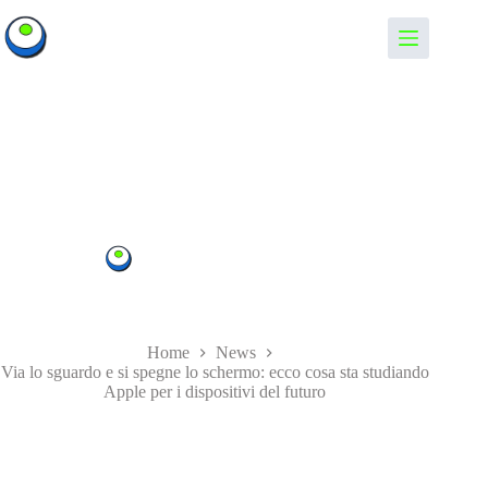
Salta
al
Informando
contenuto
Via lo sguardo e si spegne lo schermo: ecco cosa sta studiando
Apple per i dispositivi del futuro
Informando
03/09/2021
News
,
Schermi
Home
News
Via lo sguardo e si spegne lo schermo: ecco cosa sta studiando
Apple per i dispositivi del futuro